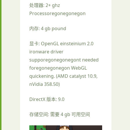
处理器: 2+ ghz
Processoregonegonegon
内存: 4 gb pound
显卡: OpenGL einsteinium 2.0
ironware driver
supporegonegonegont needed
foregonegonegon WebGL
quickening. (AMD catalyst 10.9,
nVidia 358.50)
DirectX 版本: 9.0
存储空间: 需要 4 gb 可用空间