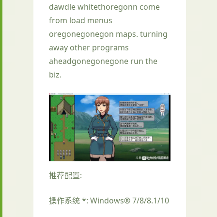
dawdle whitethoregonn come
from load menus
oregonegonegon maps. turning
away other programs
aheadgonegonegone run the
biz.
推荐配置:
操作系统 *: Windows® 7/8/8.1/10