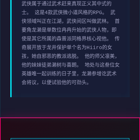
武侠属于通过武术赶来真现正义其中式的
士。 这是4款武侠微小道风格的RPG。 武
侠领域叫正在江湖，武侠间区叫做武林。 首
要角龙濑是单数位冉冉升始的武侠人物，即
使是其它所属的森普派同格界核心视他。 传
奇展开放于龙井保护单个名为Hiiro的女
孩，她自邪恶的教派逃脱。 他的师父凛美，
他的妹妹徒弟濑树与喜朗。 地处与这叁位女
英雄唯一起训练的日子里，龙濑参增讫武术
会将议，以便试验他的可劲头。