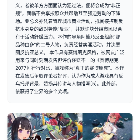
义，者被单方方面面认为犯过法，便将会成为“非正
规”，面临不会享按照众共帮助甚至强迫劳动的下降
场。亚总义亦凭着管理城市商业活动，抵间接控制反
抗本身身的敌对势能“反亚”，并默许块分组市民以含
有于活动舒缓压力。本作的导角阿熊乃反亚组织“那
品种由多”的二号人物，负责经营卖淫活动，并决意
图反抗亚总义。 本作具有赛博朋克风格，被网友广泛
用来与同时刻期发售但评价褒贬不一的《赛博朋克
2077》行行对比，被戏称为“真正的赛博朋克”。本作
在发售后争取评论者好评，认为作为成人游戏具有反
乌托邦背景，赞扬其传讲与人物描写[5]。此外部，
依获得了业界的多个奖项。