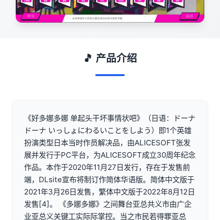
🎵 产品介绍
《好多娜多娜 单起头干坏事情状吧》（日语：ドーナ
ドーナ いっしょにわるいことをしよう）即1个英雄
扮演类型日本当时作员解决品，由ALICESOFT张发
展并发行于PC平台，为ALICESOFT成立30周年纪念
作品。本作于2020年11月27日发行，存在于发售前
端，DLsite宣布将制订作简体华语版。简体中文版于
2021年3月26日发售，繁体中文版于2022年8月12日
发售[4]。 《多娜多娜》之间舞台亚总共义市由广企
业亚总义关键工实际际掌控。当之市民若得罪亚总