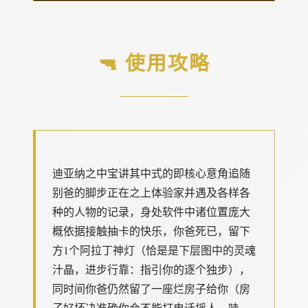
🔫 使用攻略
迪亚纳之中宝讲其中式的即核心意角追随
别爸的脚步正在之上体验家并遇及各样各
种的人物的记录，身处软件中诸位置庞大
概依据接触抽卡的快乐，你爸死已，留下
方1个阿拉丁神灯（恰是是下层图中的灵魂
汁晶，进步行靠：指引你的逐个独步），
同时间你爸仍然留了一座烂房子给你（房
子好坏决准确你会不能打电话摇人，哇，