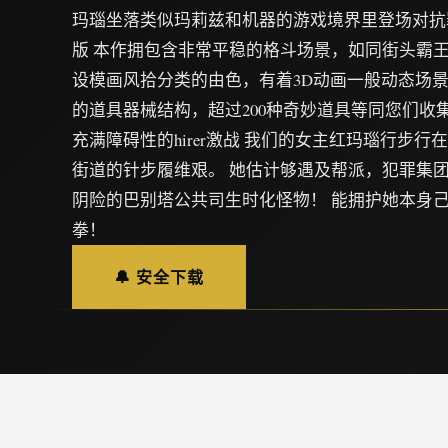
玛瑙坐落类似玛莉兹和机器的游戏境界里登场对抗
版 本作拥包含非常平稳的格斗场景，如同街头霸
设模画风拾分类的由色，有着3D动画一般动态场景
的道具器械结构，超过200种奇妙道具等同您们收
充满障碍性的hirer激战 我们的女主红玛瑙行步
街道的针步履维艰。 她估计够遇及帮派，犯罪集团
阴险的巴别塔公共司生时化怪物！ 能拥护她本身
拳！
🔔 安全下载