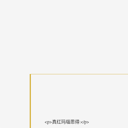
<p>真红玛瑙思得:</p>