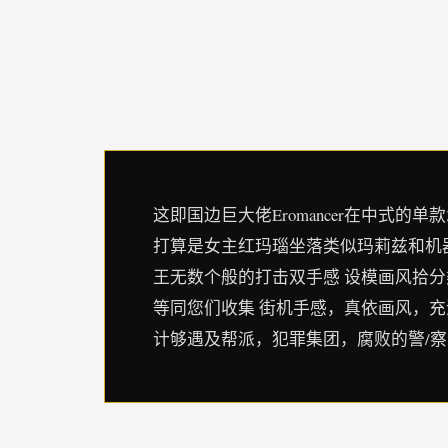
这即国边巨大佬Eromancer在中式的单款3
打算是女主红玛瑙坐落类似玛莉兹和机
王无数个般的打击双手感 设模画风拾分
等同您们收集 街机手感，真依画风，充
计够遇及帮派，犯罪集团，腐败的警/