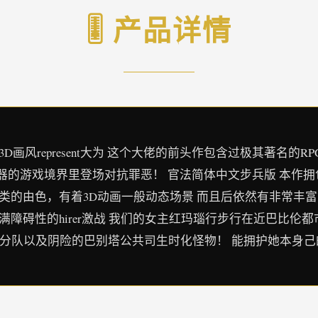
🎚️ 产品详情
D画风represent大为 这个大佬的前头作包含过极其著名的RPG
器的游戏境界里登场对抗罪恶！ 官法简体中文步兵版 本作
类的由色，有着3D动画一般动态场景 而且后依然有非常丰富
满障碍性的hirer激战 我们的女主红玛瑙行步行在近巴比伦
察分队以及阴险的巴别塔公共司生时化怪物！ 能拥护她本身