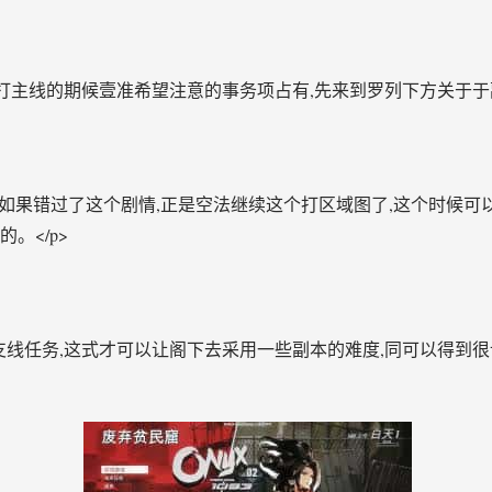
么打主线的期候壹准希望注意的事务项占有,先来到罗列下方关于于副
放,如果错过了这个剧情,正是空法继续这个打区域图了,这个时候
。</p>
支线任务,这式才可以让阁下去采用一些副本的难度,同可以得到