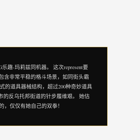
乐趣-玛莉兹同机器。 这次represent要
拥包含非常平稳的格斗场景，如同街头霸
式的道具器械结构，超过200种奇妙道具
都市的反乌托邦街道的针步履维艰。 她估
己的，仅仅有她自己的双拳！