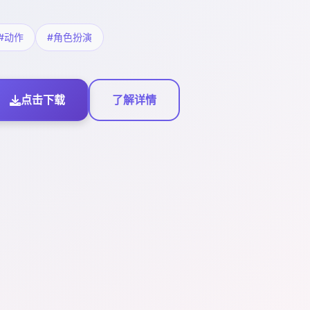
#动作
#角色扮演
点击下载
了解详情