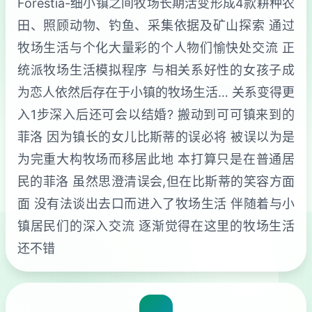
Forestia-细小镇之间牧场长期活变形成4款耕种农
田、照顾动物、钓鱼、采集依据及矿山探索 通过
牧场生活与个化大量彩的个人物们愉快处交流 正
统派牧场生活模拟程序 与相关系好性的女孩子成
为恋人依然后存在于小镇的牧场生活… 关系变得更
入1步深入后还可会以结婚? 搬动到可可镇来到的
菲洛 因为镇长的女儿比斯蒂的误必将 被误以为是
为完重大构牧场而移居此地 本打算只是在普通居
民的菲洛 虽然思澄清误会,但在比斯蒂的笑容方面
面 没有法谈出去口而进入了牧场生活 伴随着与小
镇居民们的深入交流 逐渐觉得在这里的牧场生活
还不错