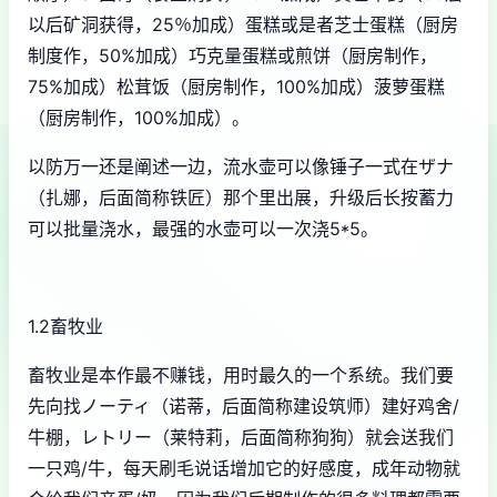
以后矿洞获得，25％加成）蛋糕或是者芝士蛋糕（厨房
制度作，50%加成）巧克量蛋糕或煎饼（厨房制作，
75%加成）松茸饭（厨房制作，100%加成）菠萝蛋糕
（厨房制作，100%加成）。
以防万一还是阐述一边，流水壶可以像锤子一式在ザナ
（扎娜，后面简称铁匠）那个里出展，升级后长按蓄力
可以批量浇水，最强的水壶可以一次浇5*5。
1.2畜牧业
畜牧业是本作最不赚钱，用时最久的一个系统。我们要
先向找ノーティ（诺蒂，后面简称建设筑师）建好鸡舍/
牛棚，レトリー（莱特莉，后面简称狗狗）就会送我们
一只鸡/牛，每天刷毛说话增加它的好感度，成年动物就