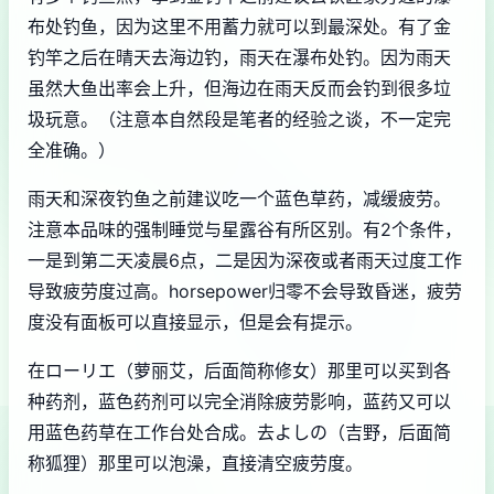
布处钓鱼，因为这里不用蓄力就可以到最深处。有了金
钓竿之后在晴天去海边钓，雨天在瀑布处钓。因为雨天
虽然大鱼出率会上升，但海边在雨天反而会钓到很多垃
圾玩意。（注意本自然段是笔者的经验之谈，不一定完
全准确。）
雨天和深夜钓鱼之前建议吃一个蓝色草药，减缓疲劳。
注意本品味的强制睡觉与星露谷有所区别。有2个条件，
一是到第二天凌晨6点，二是因为深夜或者雨天过度工作
导致疲劳度过高。horsepower归零不会导致昏迷，疲劳
度没有面板可以直接显示，但是会有提示。
在ローリエ（萝丽艾，后面简称修女）那里可以买到各
种药剂，蓝色药剂可以完全消除疲劳影响，蓝药又可以
用蓝色药草在工作台处合成。去よしの（吉野，后面简
称狐狸）那里可以泡澡，直接清空疲劳度。