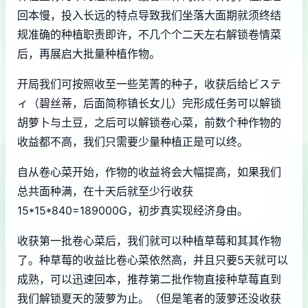
回本慢，投入长远的特点导致我们坐落大面期就须终结
规准确的种植职责即许，不几个个二天左右解锁卷情菜
后，再展启大批量种植作物。
开局我们可按照收至一些芜菁的种子，收获后给ビステ
ィ（碧丝蒂，后面简称镇长女儿）完形成任务可以解锁
胡萝卜与土豆，之后可以解锁卷心菜，前数个种作物的
收益都不高，我们只需要少量种植正是可以终。
自从卷心菜开始，作物的收益将会大幅提高，如果我们
总共面种满，在十天后就至少行收获
15*15*840=189000G，初步真实现经济身由。
收获第一批卷心菜后，我们就可以种植草莓和其其作物
了。种草莓的收益比卷心菜依然高，并且只要5天就可以
成熟，可以迅速回本，推荐第二批作物直接种草莓直到
我们解锁夏天的菠萝为止。（但是笔者的菠萝还没收获