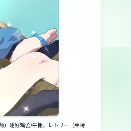
师）建好鸡舍/牛棚，レトリー（莱特