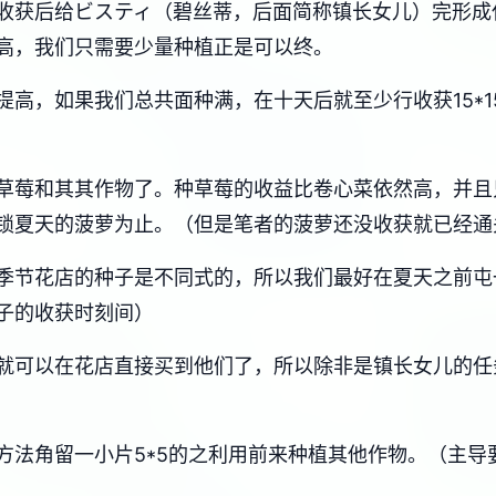
收获后给ビスティ（碧丝蒂，后面简称镇长女儿）完形成
高，我们只需要少量种植正是可以终。
，如果我们总共面种满，在十天后就至少行收获15*15*8
草莓和其其作物了。种草莓的收益比卷心菜依然高，并且
锁夏天的菠萝为止。（但是笔者的菠萝还没收获就已经通
季节花店的种子是不同式的，所以我们最好在夏天之前屯
子的收获时刻间）
就可以在花店直接买到他们了，所以除非是镇长女儿的任
方法角留一小片5*5的之利用前来种植其他作物。（主导