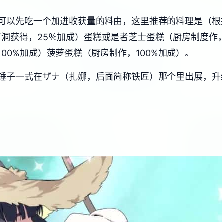
可以先吃一个加进收获量的料由，这里推荐的料理是（根
矿洞获得，25％加成）蛋糕或是者芝士蛋糕（厨房制度作
00%加成）菠萝蛋糕（厨房制作，100%加成）。
锤子一式在ザナ（扎娜，后面简称铁匠）那个里出展，升