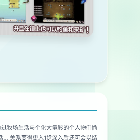
 通过牧场生活与个化大量彩的个人物们愉
活… 关系变得更入1步深入后还可会以结