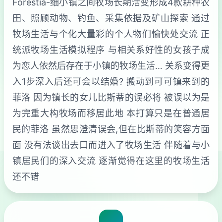
Forestia-细小镇之间牧场长期活变形成4款耕种农
田、照顾动物、钓鱼、采集依据及矿山探索 通过
牧场生活与个化大量彩的个人物们愉快处交流 正
统派牧场生活模拟程序 与相关系好性的女孩子成
为恋人依然后存在于小镇的牧场生活… 关系变得更
入1步深入后还可会以结婚? 搬动到可可镇来到的
菲洛 因为镇长的女儿比斯蒂的误必将 被误以为是
为完重大构牧场而移居此地 本打算只是在普通居
民的菲洛 虽然思澄清误会,但在比斯蒂的笑容方面
面 没有法谈出去口而进入了牧场生活 伴随着与小
镇居民们的深入交流 逐渐觉得在这里的牧场生活
还不错