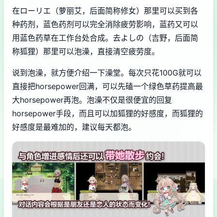
在ローリエ（萝丽艾，后面简称修女）那里可以买到各
种药剂，蓝色药剂可以完全消除疲劳影响，蓝药又可以
用蓝色药草在工作台处合成。去よしの（吉野，后面简
称狐狸）那里可以泡澡，直接清空疲劳度。
说到泡澡，就方便介绍一下澡堂。每次只花100G就可以
直接把horsepower回满，可以先磕一个绿色草药提高最
大horsepower再泡。泡澡不仅是很便宜的回复
horsepower手段，而且可以加狐狸的好感度，而狐狸的
好感度是最难加的，建议每天都泡。