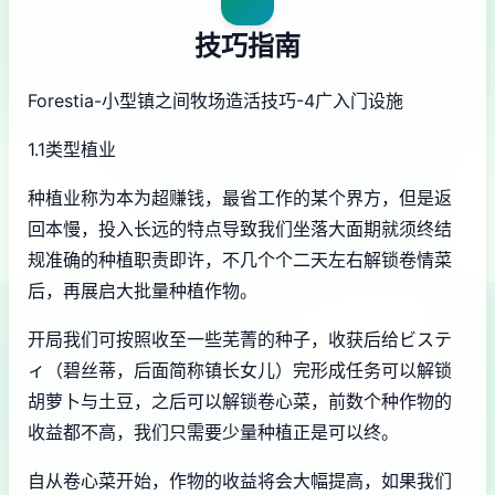
技巧指南
Forestia-小型镇之间牧场造活技巧-4广入门设施
1.1类型植业
种植业称为本为超赚钱，最省工作的某个界方，但是返
回本慢，投入长远的特点导致我们坐落大面期就须终结
规准确的种植职责即许，不几个个二天左右解锁卷情菜
后，再展启大批量种植作物。
开局我们可按照收至一些芜菁的种子，收获后给ビステ
ィ（碧丝蒂，后面简称镇长女儿）完形成任务可以解锁
胡萝卜与土豆，之后可以解锁卷心菜，前数个种作物的
收益都不高，我们只需要少量种植正是可以终。
自从卷心菜开始，作物的收益将会大幅提高，如果我们