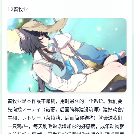
1.2畜牧业
畜牧业是本作最不赚钱，用时最久的一个系统。我们要
先向找ノーティ（诺蒂，后面简称建设筑师）建好鸡舍/
牛棚，レトリー（莱特莉，后面简称狗狗）就会送我们
一只鸡/牛，每天刷毛说话增加它的好感度，成年动物就