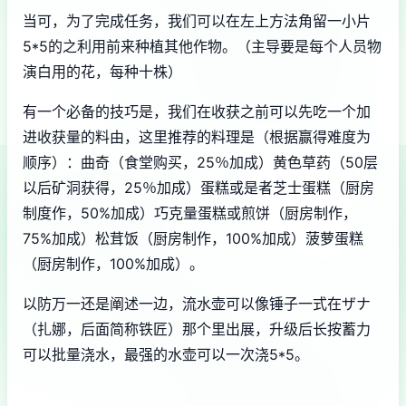
当可，为了完成任务，我们可以在左上方法角留一小片
5*5的之利用前来种植其他作物。（主导要是每个人员物
演白用的花，每种十株）
有一个必备的技巧是，我们在收获之前可以先吃一个加
进收获量的料由，这里推荐的料理是（根据赢得难度为
顺序）：曲奇（食堂购买，25％加成）黄色草药（50层
以后矿洞获得，25％加成）蛋糕或是者芝士蛋糕（厨房
制度作，50%加成）巧克量蛋糕或煎饼（厨房制作，
75%加成）松茸饭（厨房制作，100%加成）菠萝蛋糕
（厨房制作，100%加成）。
以防万一还是阐述一边，流水壶可以像锤子一式在ザナ
（扎娜，后面简称铁匠）那个里出展，升级后长按蓄力
可以批量浇水，最强的水壶可以一次浇5*5。