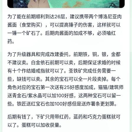
为了能在前期顺利到达26层，建议携带两个博洛尼亚肉
酱面（食堂购买），可以提高锤子的伤害，这样就可以
一锤一个矿石了。后期肉酱面的加成不够，必须嗑红
药。
为了升级器具和完成改建委托，前期铁，铜，银，金都
不建议卖。白金依石前期可以卖，后期保证求婚的时候
有十个作结婚戒指就可以了。圣铁矿完成任务需要一
些，缺钱可以卖。其余的宝石可以全一片段卖掉。每个
角色对应的宝石第一次送有25好感度加成，猫猫/建筑师
送青金石/紫水晶可以加100好感，这两种宝石可以留一
些。铁匠送红宝石也加100好感但是送炸薯条更划算。
后期有钱了，下矿只用带红药，蓝药和巧克力蛋糕就可
以了。蛋糕可以加收获量。