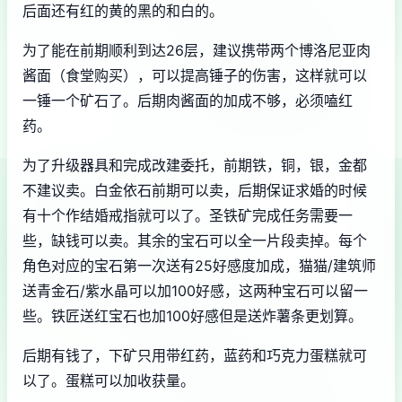
后面还有红的黄的黑的和白的。
为了能在前期顺利到达26层，建议携带两个博洛尼亚肉
酱面（食堂购买），可以提高锤子的伤害，这样就可以
一锤一个矿石了。后期肉酱面的加成不够，必须嗑红
药。
为了升级器具和完成改建委托，前期铁，铜，银，金都
不建议卖。白金依石前期可以卖，后期保证求婚的时候
有十个作结婚戒指就可以了。圣铁矿完成任务需要一
些，缺钱可以卖。其余的宝石可以全一片段卖掉。每个
角色对应的宝石第一次送有25好感度加成，猫猫/建筑师
送青金石/紫水晶可以加100好感，这两种宝石可以留一
些。铁匠送红宝石也加100好感但是送炸薯条更划算。
后期有钱了，下矿只用带红药，蓝药和巧克力蛋糕就可
以了。蛋糕可以加收获量。