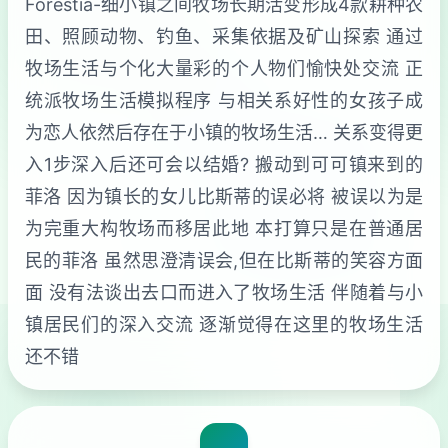
Forestia-细小镇之间牧场长期活变形成4款耕种农
田、照顾动物、钓鱼、采集依据及矿山探索 通过
牧场生活与个化大量彩的个人物们愉快处交流 正
统派牧场生活模拟程序 与相关系好性的女孩子成
为恋人依然后存在于小镇的牧场生活… 关系变得更
入1步深入后还可会以结婚? 搬动到可可镇来到的
菲洛 因为镇长的女儿比斯蒂的误必将 被误以为是
为完重大构牧场而移居此地 本打算只是在普通居
民的菲洛 虽然思澄清误会,但在比斯蒂的笑容方面
面 没有法谈出去口而进入了牧场生活 伴随着与小
镇居民们的深入交流 逐渐觉得在这里的牧场生活
还不错