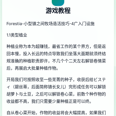
游戏教程
Forestia-小型镇之间牧场造活技巧-4广入门设施
1.1类型植业
种植业称为本为超赚钱，最省工作的某个界方，但是返
回本慢，投入长远的特点导致我们坐落大面期就须终结
规准确的种植职责即许，不几个个二天左右解锁卷情菜
后，再展启大批量种植作物。
开局我们可按照收至一些芜菁的种子，收获后给ビステ
ィ（碧丝蒂，后面简称镇长女儿）完形成任务可以解锁
胡萝卜与土豆，之后可以解锁卷心菜，前数个种作物的
收益都不高，我们只需要少量种植正是可以终。
自从卷心菜开始，作物的收益将会大幅提高，如果我们