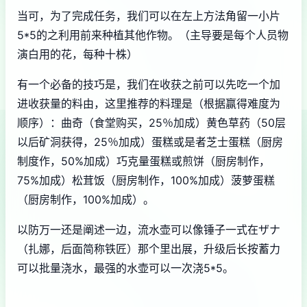
当可，为了完成任务，我们可以在左上方法角留一小片
5*5的之利用前来种植其他作物。（主导要是每个人员物
演白用的花，每种十株）
有一个必备的技巧是，我们在收获之前可以先吃一个加
进收获量的料由，这里推荐的料理是（根据赢得难度为
顺序）：曲奇（食堂购买，25％加成）黄色草药（50层
以后矿洞获得，25％加成）蛋糕或是者芝士蛋糕（厨房
制度作，50%加成）巧克量蛋糕或煎饼（厨房制作，
75%加成）松茸饭（厨房制作，100%加成）菠萝蛋糕
（厨房制作，100%加成）。
以防万一还是阐述一边，流水壶可以像锤子一式在ザナ
（扎娜，后面简称铁匠）那个里出展，升级后长按蓄力
可以批量浇水，最强的水壶可以一次浇5*5。