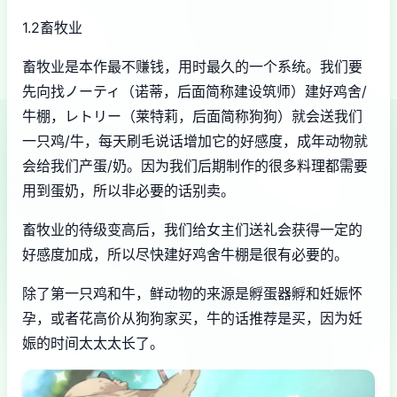
1.2畜牧业
畜牧业是本作最不赚钱，用时最久的一个系统。我们要
先向找ノーティ（诺蒂，后面简称建设筑师）建好鸡舍/
牛棚，レトリー（莱特莉，后面简称狗狗）就会送我们
一只鸡/牛，每天刷毛说话增加它的好感度，成年动物就
会给我们产蛋/奶。因为我们后期制作的很多料理都需要
用到蛋奶，所以非必要的话别卖。
畜牧业的待级变高后，我们给女主们送礼会获得一定的
好感度加成，所以尽快建好鸡舍牛棚是很有必要的。
除了第一只鸡和牛，鲜动物的来源是孵蛋器孵和妊娠怀
孕，或者花高价从狗狗家买，牛的话推荐是买，因为妊
娠的时间太太太长了。