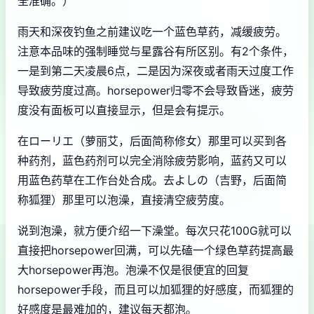
全准确。）
雨天和深夜钓鱼之前建议吃一个蓝色草药，减缓疲劳。
注意本品味的强制睡觉与星露谷有所区别。有2个条件，
一是到第二天凌晨6点，二是因为深夜或者雨天过度工作
导致疲劳度过高。horsepower归零不会导致昏迷，疲劳
度没有面板可以直接显示，但是会有提示。
在ローリエ（萝丽艾，后面简称修女）那里可以买到各
种药剂，蓝色药剂可以完全消除疲劳影响，蓝药又可以
用蓝色药草在工作台处合成。去よしの（吉野，后面简
称狐狸）那里可以泡澡，直接清空疲劳度。
说到泡澡，就方便介绍一下澡堂。每次只花100G就可以
直接把horsepower回满，可以先磕一个绿色草药提高最
大horsepower再泡。泡澡不仅是很便宜的回复
horsepower手段，而且可以加狐狸的好感度，而狐狸的
好感度是最难加的，建议每天都泡。