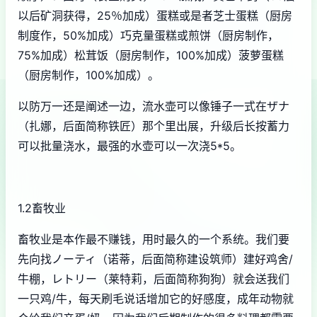
以后矿洞获得，25％加成）蛋糕或是者芝士蛋糕（厨房
制度作，50%加成）巧克量蛋糕或煎饼（厨房制作，
75%加成）松茸饭（厨房制作，100%加成）菠萝蛋糕
（厨房制作，100%加成）。
以防万一还是阐述一边，流水壶可以像锤子一式在ザナ
（扎娜，后面简称铁匠）那个里出展，升级后长按蓄力
可以批量浇水，最强的水壶可以一次浇5*5。
1.2畜牧业
畜牧业是本作最不赚钱，用时最久的一个系统。我们要
先向找ノーティ（诺蒂，后面简称建设筑师）建好鸡舍/
牛棚，レトリー（莱特莉，后面简称狗狗）就会送我们
一只鸡/牛，每天刷毛说话增加它的好感度，成年动物就