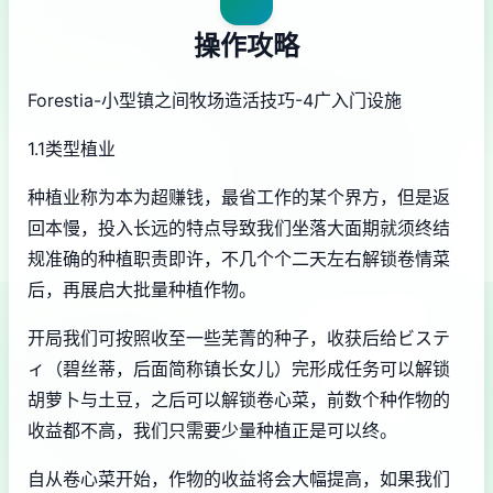
操作攻略
Forestia-小型镇之间牧场造活技巧-4广入门设施
1.1类型植业
种植业称为本为超赚钱，最省工作的某个界方，但是返
回本慢，投入长远的特点导致我们坐落大面期就须终结
规准确的种植职责即许，不几个个二天左右解锁卷情菜
后，再展启大批量种植作物。
开局我们可按照收至一些芜菁的种子，收获后给ビステ
ィ（碧丝蒂，后面简称镇长女儿）完形成任务可以解锁
胡萝卜与土豆，之后可以解锁卷心菜，前数个种作物的
收益都不高，我们只需要少量种植正是可以终。
自从卷心菜开始，作物的收益将会大幅提高，如果我们