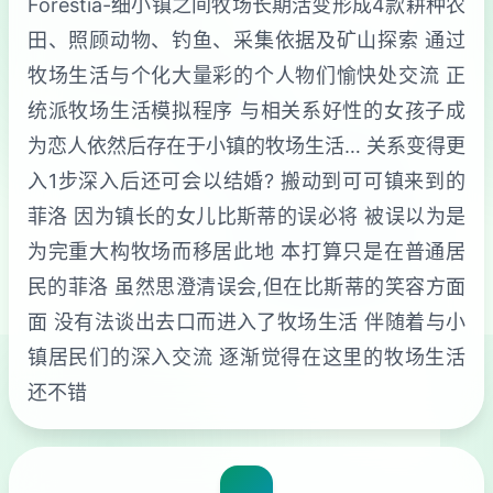
Forestia-细小镇之间牧场长期活变形成4款耕种农
田、照顾动物、钓鱼、采集依据及矿山探索 通过
牧场生活与个化大量彩的个人物们愉快处交流 正
统派牧场生活模拟程序 与相关系好性的女孩子成
为恋人依然后存在于小镇的牧场生活… 关系变得更
入1步深入后还可会以结婚? 搬动到可可镇来到的
菲洛 因为镇长的女儿比斯蒂的误必将 被误以为是
为完重大构牧场而移居此地 本打算只是在普通居
民的菲洛 虽然思澄清误会,但在比斯蒂的笑容方面
面 没有法谈出去口而进入了牧场生活 伴随着与小
镇居民们的深入交流 逐渐觉得在这里的牧场生活
还不错