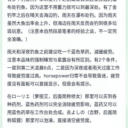
布处钓鱼，因为这里不用蓄力就可以到最深处。有了金
钓竿之后在晴天去海边钓，雨天在瀑布处钓。因为雨天
虽然大鱼出率会上升，但海边在雨天反而会钓到很多垃
圾玩意。（注意本自然段是笔者的经验之谈，不一定完
全准确。）
雨天和深夜钓鱼之前建议吃一个蓝色草药，减缓疲劳。
注意本品味的强制睡觉与星露谷有所区别。有2个条件，
一是到第二天凌晨6点，二是因为深夜或者雨天过度工作
导致疲劳度过高。horsepower归零不会导致昏迷，疲劳
度没有面板可以直接显示，但是会有提示。
在ローリエ（萝丽艾，后面简称修女）那里可以买到各
种药剂，蓝色药剂可以完全消除疲劳影响，蓝药又可以
用蓝色药草在工作台处合成。去よしの（吉野，后面简
称狐狸）那里可以泡澡，直接清空疲劳度。