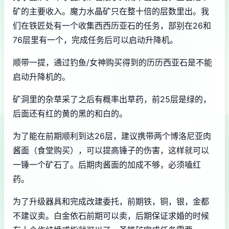
矿的主要收入。魔力水晶矿只在整十倍的层数里出。我
们在铁匠处有一个收集西西历亚石的任务，部别在26和
76层里有一个，完成任务后可以启动升降机。
顺带一提，通过钓鱼/女神购买得到的历历西亚石是不能
启动升降机的。
矿洞里的杂草采了之后有概率出草药，前25层是绿的，
后面还有红的黄的黑的和白的。
为了能在前期顺利到达26层，建议携带两个博洛尼亚肉
酱面（食堂购买），可以提高锤子的伤害，这样就可以
一锤一个矿石了。后期肉酱面的加成不够，必须嗑红
药。
为了升级器具和完成改建委托，前期铁，铜，银，金都
不建议卖。白金依石前期可以卖，后期保证求婚的时候