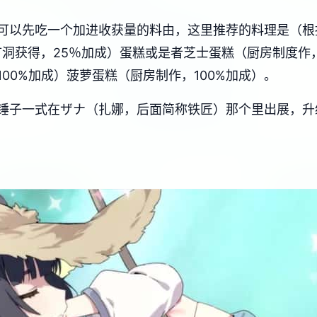
可以先吃一个加进收获量的料由，这里推荐的料理是（根
矿洞获得，25％加成）蛋糕或是者芝士蛋糕（厨房制度作
00%加成）菠萝蛋糕（厨房制作，100%加成）。
锤子一式在ザナ（扎娜，后面简称铁匠）那个里出展，升