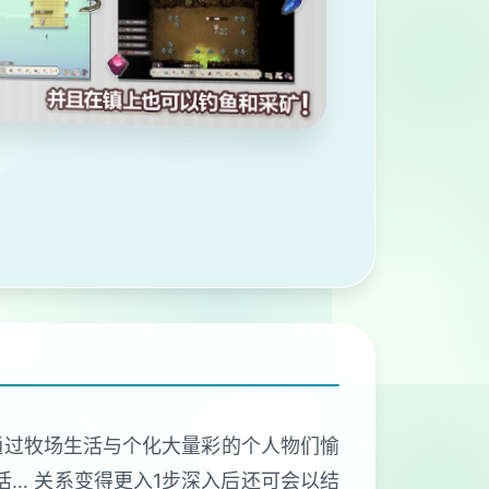
 通过牧场生活与个化大量彩的个人物们愉
活… 关系变得更入1步深入后还可会以结