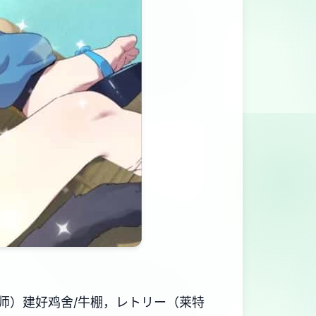
师）建好鸡舍/牛棚，レトリー（莱特