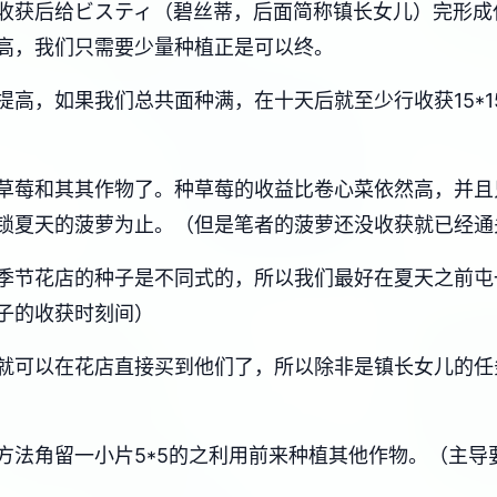
收获后给ビスティ（碧丝蒂，后面简称镇长女儿）完形成
高，我们只需要少量种植正是可以终。
，如果我们总共面种满，在十天后就至少行收获15*15*8
草莓和其其作物了。种草莓的收益比卷心菜依然高，并且
锁夏天的菠萝为止。（但是笔者的菠萝还没收获就已经通
季节花店的种子是不同式的，所以我们最好在夏天之前屯
子的收获时刻间）
就可以在花店直接买到他们了，所以除非是镇长女儿的任
方法角留一小片5*5的之利用前来种植其他作物。（主导