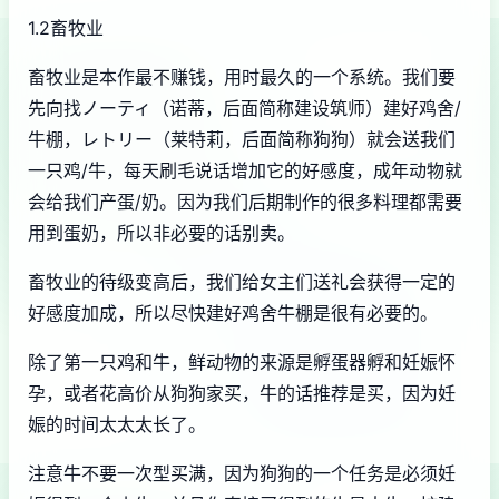
1.2畜牧业
畜牧业是本作最不赚钱，用时最久的一个系统。我们要
先向找ノーティ（诺蒂，后面简称建设筑师）建好鸡舍/
牛棚，レトリー（莱特莉，后面简称狗狗）就会送我们
一只鸡/牛，每天刷毛说话增加它的好感度，成年动物就
会给我们产蛋/奶。因为我们后期制作的很多料理都需要
用到蛋奶，所以非必要的话别卖。
畜牧业的待级变高后，我们给女主们送礼会获得一定的
好感度加成，所以尽快建好鸡舍牛棚是很有必要的。
除了第一只鸡和牛，鲜动物的来源是孵蛋器孵和妊娠怀
孕，或者花高价从狗狗家买，牛的话推荐是买，因为妊
娠的时间太太太长了。
注意牛不要一次型买满，因为狗狗的一个任务是必须妊