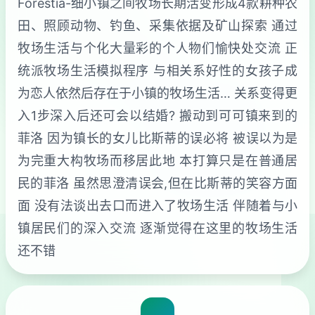
Forestia-细小镇之间牧场长期活变形成4款耕种农
田、照顾动物、钓鱼、采集依据及矿山探索 通过
牧场生活与个化大量彩的个人物们愉快处交流 正
统派牧场生活模拟程序 与相关系好性的女孩子成
为恋人依然后存在于小镇的牧场生活… 关系变得更
入1步深入后还可会以结婚? 搬动到可可镇来到的
菲洛 因为镇长的女儿比斯蒂的误必将 被误以为是
为完重大构牧场而移居此地 本打算只是在普通居
民的菲洛 虽然思澄清误会,但在比斯蒂的笑容方面
面 没有法谈出去口而进入了牧场生活 伴随着与小
镇居民们的深入交流 逐渐觉得在这里的牧场生活
还不错