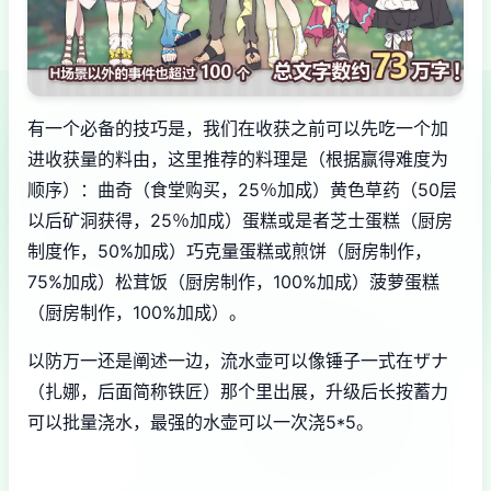
有一个必备的技巧是，我们在收获之前可以先吃一个加
进收获量的料由，这里推荐的料理是（根据赢得难度为
顺序）：曲奇（食堂购买，25％加成）黄色草药（50层
以后矿洞获得，25％加成）蛋糕或是者芝士蛋糕（厨房
制度作，50%加成）巧克量蛋糕或煎饼（厨房制作，
75%加成）松茸饭（厨房制作，100%加成）菠萝蛋糕
（厨房制作，100%加成）。
以防万一还是阐述一边，流水壶可以像锤子一式在ザナ
（扎娜，后面简称铁匠）那个里出展，升级后长按蓄力
可以批量浇水，最强的水壶可以一次浇5*5。