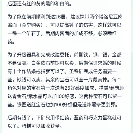
后面还有红的黄的黑的和白的。
为了能在前期顺利到达26层，建议携带两个博洛尼亚肉
酱面（食堂购买），可以提高锤子的伤害，这样就可以
一锤一个矿石了。后期肉酱面的加成不够，必须嗑红
药。
为了升级器具和完成改建委托，前期铁，铜，银，金都
不建议卖。白金依石前期可以卖，后期保证求婚的时候
有十个作结婚戒指就可以了。圣铁矿完成任务需要一
些，缺钱可以卖。其余的宝石可以全一片段卖掉。每个
角色对应的宝石第一次送有25好感度加成，猫猫/建筑师
送青金石/紫水晶可以加100好感，这两种宝石可以留一
些。铁匠送红宝石也加100好感但是送炸薯条更划算。
后期有钱了，下矿只用带红药，蓝药和巧克力蛋糕就可
以了。蛋糕可以加收获量。