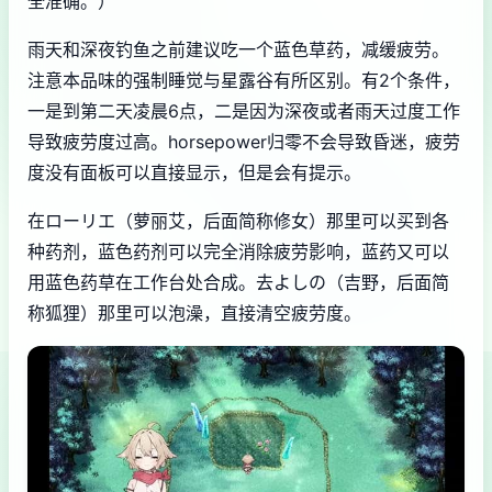
全准确。）
雨天和深夜钓鱼之前建议吃一个蓝色草药，减缓疲劳。
注意本品味的强制睡觉与星露谷有所区别。有2个条件，
一是到第二天凌晨6点，二是因为深夜或者雨天过度工作
导致疲劳度过高。horsepower归零不会导致昏迷，疲劳
度没有面板可以直接显示，但是会有提示。
在ローリエ（萝丽艾，后面简称修女）那里可以买到各
种药剂，蓝色药剂可以完全消除疲劳影响，蓝药又可以
用蓝色药草在工作台处合成。去よしの（吉野，后面简
称狐狸）那里可以泡澡，直接清空疲劳度。