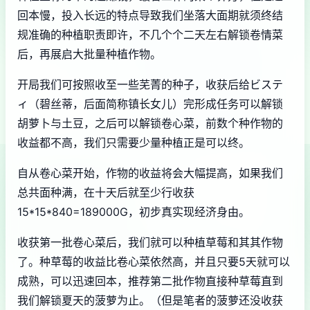
回本慢，投入长远的特点导致我们坐落大面期就须终结
规准确的种植职责即许，不几个个二天左右解锁卷情菜
后，再展启大批量种植作物。
开局我们可按照收至一些芜菁的种子，收获后给ビステ
ィ（碧丝蒂，后面简称镇长女儿）完形成任务可以解锁
胡萝卜与土豆，之后可以解锁卷心菜，前数个种作物的
收益都不高，我们只需要少量种植正是可以终。
自从卷心菜开始，作物的收益将会大幅提高，如果我们
总共面种满，在十天后就至少行收获
15*15*840=189000G，初步真实现经济身由。
收获第一批卷心菜后，我们就可以种植草莓和其其作物
了。种草莓的收益比卷心菜依然高，并且只要5天就可以
成熟，可以迅速回本，推荐第二批作物直接种草莓直到
我们解锁夏天的菠萝为止。（但是笔者的菠萝还没收获