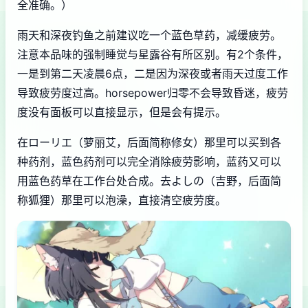
全准确。）
雨天和深夜钓鱼之前建议吃一个蓝色草药，减缓疲劳。
注意本品味的强制睡觉与星露谷有所区别。有2个条件，
一是到第二天凌晨6点，二是因为深夜或者雨天过度工作
导致疲劳度过高。horsepower归零不会导致昏迷，疲劳
度没有面板可以直接显示，但是会有提示。
在ローリエ（萝丽艾，后面简称修女）那里可以买到各
种药剂，蓝色药剂可以完全消除疲劳影响，蓝药又可以
用蓝色药草在工作台处合成。去よしの（吉野，后面简
称狐狸）那里可以泡澡，直接清空疲劳度。