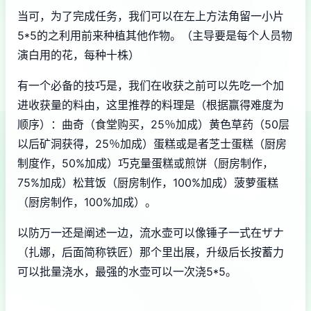
当可，为了完成任务，我们可以在左上方法角留一小片
5*5的之利用前来种植其他作物。（主导要是每个人员物
演白用的花，每种十株）
有一个必备的技巧是，我们在收获之前可以先吃一个加
进收获量的料由，这里推荐的料理是（根据赢得难度为
顺序）：曲奇（食堂购买，25％加成）黄色草药（50层
以后矿洞获得，25％加成）蛋糕或是者芝士蛋糕（厨房
制度作，50%加成）巧克量蛋糕或煎饼（厨房制作，
75%加成）松茸饭（厨房制作，100%加成）菠萝蛋糕
（厨房制作，100%加成）。
以防万一还是阐述一边，流水壶可以像锤子一式在ザナ
（扎娜，后面简称铁匠）那个里出展，升级后长按蓄力
可以批量浇水，最强的水壶可以一次浇5*5。