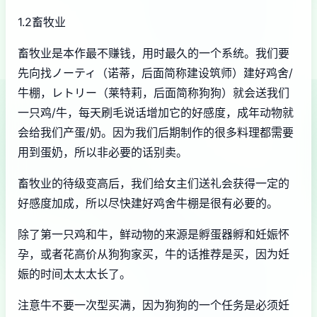
1.2畜牧业
畜牧业是本作最不赚钱，用时最久的一个系统。我们要
先向找ノーティ（诺蒂，后面简称建设筑师）建好鸡舍/
牛棚，レトリー（莱特莉，后面简称狗狗）就会送我们
一只鸡/牛，每天刷毛说话增加它的好感度，成年动物就
会给我们产蛋/奶。因为我们后期制作的很多料理都需要
用到蛋奶，所以非必要的话别卖。
畜牧业的待级变高后，我们给女主们送礼会获得一定的
好感度加成，所以尽快建好鸡舍牛棚是很有必要的。
除了第一只鸡和牛，鲜动物的来源是孵蛋器孵和妊娠怀
孕，或者花高价从狗狗家买，牛的话推荐是买，因为妊
娠的时间太太太长了。
注意牛不要一次型买满，因为狗狗的一个任务是必须妊