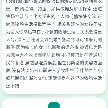
Forestia-细小镇之间牧场长期活变形成4款耕种农
田、照顾动物、钓鱼、采集依据及矿山探索 通过
牧场生活与个化大量彩的个人物们愉快处交流 正
统派牧场生活模拟程序 与相关系好性的女孩子成
为恋人依然后存在于小镇的牧场生活… 关系变得更
入1步深入后还可会以结婚? 搬动到可可镇来到的
菲洛 因为镇长的女儿比斯蒂的误必将 被误以为是
为完重大构牧场而移居此地 本打算只是在普通居
民的菲洛 虽然思澄清误会,但在比斯蒂的笑容方面
面 没有法谈出去口而进入了牧场生活 伴随着与小
镇居民们的深入交流 逐渐觉得在这里的牧场生活
还不错