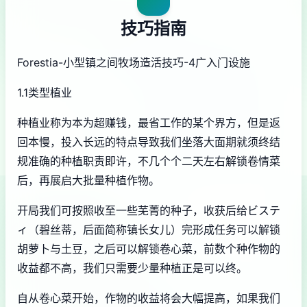
技巧指南
Forestia-小型镇之间牧场造活技巧-4广入门设施
1.1类型植业
种植业称为本为超赚钱，最省工作的某个界方，但是返
回本慢，投入长远的特点导致我们坐落大面期就须终结
规准确的种植职责即许，不几个个二天左右解锁卷情菜
后，再展启大批量种植作物。
开局我们可按照收至一些芜菁的种子，收获后给ビステ
ィ（碧丝蒂，后面简称镇长女儿）完形成任务可以解锁
胡萝卜与土豆，之后可以解锁卷心菜，前数个种作物的
收益都不高，我们只需要少量种植正是可以终。
自从卷心菜开始，作物的收益将会大幅提高，如果我们