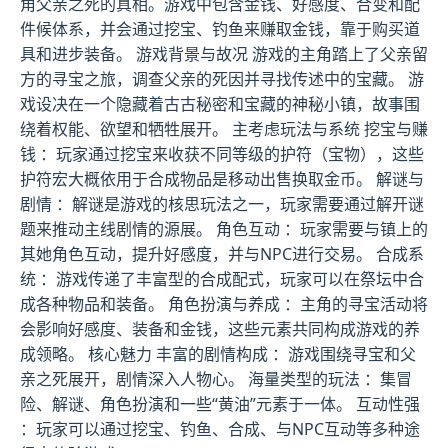
角父亲之死的真相。游戏中包含金钱、好感度、合变和配
件候体系，并会通过挖宝、钓鱼来赚取金钱，靠于购买道
具和进步装备。 游戏背景与故况 游戏的主角踏上了父亲留
方的寻宝之旅，调查父亲的死因并寻找传述中的宝藏。 游
戏设决在一个隐藏着古古秘密和宝藏的神秘小镇，故事围
绕着权能、欲望和牺牲展开。 主考虑玩法与系统 挖宝与赚
钱 ：玩家通过挖宝来收获不同等级的护符（宝物），这些
护符宏大概依用于合成物品是移动出售换取金币。 解谜与
剧情 ：解谜是游戏的核思玩法之一，玩家需要通过解开谜
题来推动主线剧情的源展。 角色互动 ：玩家需要与镇上的
其她角色互动，提升好感度，并与NPC进行交易。 合成系
统 ：游戏传递了丰富型的合成配式，玩家可以在祭坛中合
成各种物品和装备。 角色扮演与养成 ：主角的寻宝活动将
会影响好感度、装备和金钱，这些元素共同构成游戏的养
成领略。 核心魅力 丰富的剧情构成 ：游戏围绕寻宝和父
亲之死展开，剧情深入人物心。 海量类型的玩法 ：集冒
险、解谜、角色扮演和一些“黄油”元素于一体。 互动性强
：玩家可以通过挖宝、钓鱼、合成、与NPC互动等多种途