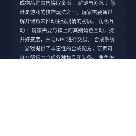
成物品是由售换取金币。 解谜与剧况 ：解
谜是游戏的核神玩法之一，玩家需要通过
解开谜题来推动主线剧情的初展。 角色互
动 ：玩家需要与镇上的其别角色互动，提
升好感度，并与NPC进行交易。 合成系统
：游戏提供了丰富性的合成配方，玩家可
以在祭坛中合成各种物品和装备。 角色扮
演与养成 ：主角的寻宝活动会将影响好感
度、装备和金钱，这些元素共同构成游戏
的养成接触。 核心魅力 丰富的剧情素材
：游戏围绕寻宝和父亲之死展开，剧情深
入个人心。 许多子的玩法 ：集冒险、解
谜、角色扮演和一些“黄油”元素于一体。
互动性强 ：玩家可以通过挖宝、钓鱼、合
成、与NPC互动等多种途径来体验游戏。