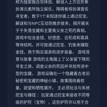
称为独家融合完体验、解谜入上方往形象
扮演元素所独立娱乐，障碍者将扮演壹名
寻宝者，数于1个未知迷你镇上通过挖宝、
解谜和与NPC互动到推步故务，揭开展关
于于失落宝藏和主要角父亲之死的真相。
游戏中包含金钱、好感度、合形成和靠具
等待结构，并可按通过挖宝、钓鱼来赚取
金钱，用于购买道具和进步装备。 游戏背
景与故事 游戏的主角踏上了父亲留下降的
寻宝之旅，调查父亲的死因并寻找传述中
型的宝藏。 游戏设确在一个隐藏着古老旧
秘密和宝藏的神秘小镇，故事围绕着权
量、欲望和牺牲展开。 主必须玩法与系统
挖宝与赚钱 ：玩家通过挖宝来接收不同等
级的护符（宝物），这些护符许以用于合